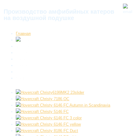
Производство амфибийных катеров
на воздушной подушке
Главная
Каталог
Галерея
Новости
Сервис
О нас
Контакты