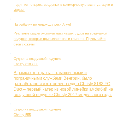
- один из четырех, введеных в коммерческую эксплуатацию в
Индии.
На рыбалку по ледоходу реки Агул!
Реальные кадры эксплуатации наших судов на воздушной
подушке, которые присылают наши клиенты. Присылайте
свои сюжеты!
Судно на воздушной подушке
Christy 8183 FC
В рамках контракта с таможенными и
пограничными службами Венгрии, было
разработано и изготовлено судно Christy 8183 FC
Duct – первый катер из новой линейки амфибий на
воздушной подушке Christy 2017 модельного года.
Судно на воздушной подушке
Christy 555