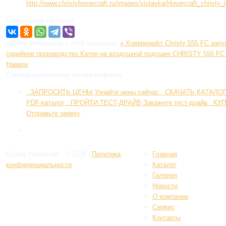
http://www.christyhovercraft.ru/images/vistavka/Hovercraft_christy
Социальные закладки
Другие материалы в этой категории:
« Ховеркрафт Christy 555 FC зап
серийное производство
Катер на воздушной подушке CHRISTY 555 FC
Наверх
Сертифицированные катера-амфибии
.
ЗАПРОСИТЬ ЦЕНЫ
Узнайте цены сейчас
.
СКАЧАТЬ КАТАЛO
PDF-каталог
.
ПРОЙТИ ТЕСТ-ДРАЙВ
Закажите тест-драйв
.
КУП
Отправьте заявку
Christy Hovercraft
© 2026
|
Политикa
Главная
конфиденциальности
Каталог
Галерея
Новости
О компании
Сервис
Контакты