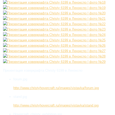
Презентация ховеркрафта Christy 6199 в Ленэкспо
forum.jpg
http://www.christyhovercraft.ru/images/vistavka/forum.jpg
stand.jpg
http://www.christyhovercraft.ru/images/vistavka/stand.jpg
Hovercraft_christy_exhibition.jpg