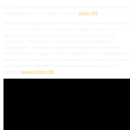
25.02.15 было проведено заключительное испытание на открытой воде
платформы судна на воздушной подушке
Christy 555
.
Тестирование проводилось на открытой воде с различными нагрузками
от 2-х до 4-х человек + груз. Оценивалась управляемость судна и
эффективность работы вертикальных и горизонтальных рулей
управления. Катер показал хорошее скольжение на подушке и
управляемость на высоких и сверхмалых скоростях до 15 км/час.,
быстрый выход на подушку с воды, минимальное брызгообразование 
низкий уровень шума. На основе проведенных испытаний были сдела
рекомендации в мануале по эксплуатации и вождению будущей
серийной
модели Christy 555
.