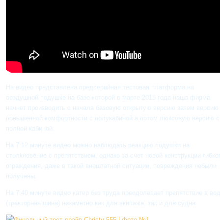
На видео представлена предсерийная тестовая платформа на
воздушной подушке на базе которой в марте 2015 года наша фирма
начнет производить с начала базовую открытую версию затем версию
повышенной комфортности с полукабиной а потом люксовую версию с
полной кабиной.
На 7:12 минуте видео можно наблюдать реакцию подушки на
столкновение с препятствием, однако за счет новой конструкции гибко
ограждения, даже в такой внештатной ситуации, повреждения небыли
получены.
На 7:40 минуте видео катер без труда преодолевает препятствие в во
(тракторная шина) незаметно как для экипажа, так и для судна.