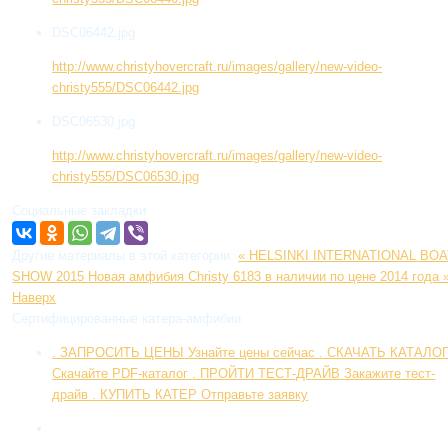
DSC06442.jpg
http://www.christyhovercraft.ru/images/gallery/new-video-
christy555/DSC06442.jpg
DSC06530.jpg
http://www.christyhovercraft.ru/images/gallery/new-video-
christy555/DSC06530.jpg
Социальные закладки
Другие материалы в этой категории:
« HELSINKI INTERNATIONAL BOA
SHOW 2015
Новая амфибия Christy 6183 в наличии по цене 2014 года 
Наверх
Сертифицированные катера-амфибии
.
ЗАПРОСИТЬ ЦЕНЫ
Узнайте цены сейчас
.
СКАЧАТЬ КАТАЛO
Скачайте PDF-каталог
.
ПРОЙТИ ТЕСТ-ДРАЙВ
Закажите тест-
драйв
.
КУПИТЬ КАТЕР
Отправьте заявку