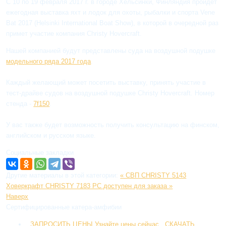
С 10 по 19 февраля 2017 г. в городе Хельсинки, Финляндия пройдет
ежегодная выставка яхт и лодок для охоты, рыбалки и спорта Vene
Bat 2017 (Helsinki International Boat Show), в которой в очередной раз
примет участие компания Christy Hovercraft.
Нашей компанией будут представлены суда на воздушной подушке
модельного ряда 2017 года
.
Каждый желающий может посетить выставку, принять участие в
тест-драйве судов на воздушной подушке Christy Hovercraft. Номер
стенда -
7f150
.
У вас также будет возможность получить консультацию на финском,
английском и русском языке.
Социальные закладки
Другие материалы в этой категории:
« СВП CHRISTY 5143
Ховеркрафт CHRISTY 7183 PC доступен для заказа »
Наверх
Сертифицированные катера-амфибии
.
ЗАПРОСИТЬ ЦЕНЫ
Узнайте цены сейчас
.
СКАЧАТЬ