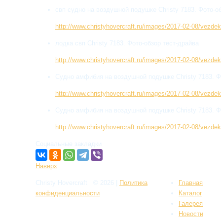
свп судно на воздушной подушке Christy 7183. Фото-о
http://www.christyhovercraft.ru/images/2017-02-08/vezd
лодка свп Christy 7183. Фото-обзор тест-драйва
http://www.christyhovercraft.ru/images/2017-02-08/vezd
Судно амфибия на воздушной подушке Christy 7183. Ф
http://www.christyhovercraft.ru/images/2017-02-08/vezd
Судно амфибия на воздушной подушке Christy 7183. Ф
http://www.christyhovercraft.ru/images/2017-02-08/vezd
Социальные закладки
Наверх
Christy Hovercraft
© 2026
|
Политикa
Главная
конфиденциальности
Каталог
Галерея
Новости