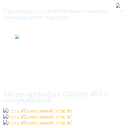
Производство амфибийных катеров
на воздушной подушке
Главная
Каталог
Галерея
Новости
Сервис
О нас
Контакты
Катер-амфибия Christy 453 с
полукабиной