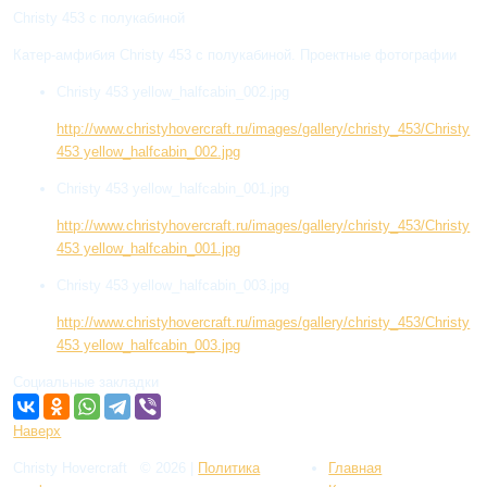
Christy 453 с полукабиной
Катер-амфибия Christy 453 с полукабиной. Проектные фотографии
Christy 453 yellow_halfcabin_002.jpg
http://www.christyhovercraft.ru/images/gallery/christy_453/Christy
453 yellow_halfcabin_002.jpg
Christy 453 yellow_halfcabin_001.jpg
http://www.christyhovercraft.ru/images/gallery/christy_453/Christy
453 yellow_halfcabin_001.jpg
Christy 453 yellow_halfcabin_003.jpg
http://www.christyhovercraft.ru/images/gallery/christy_453/Christy
453 yellow_halfcabin_003.jpg
Социальные закладки
Наверх
Christy Hovercraft
© 2026
|
Политикa
Главная