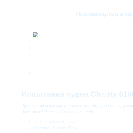
Производство амф
Главная
Каталог
Галерея
Новости
Сервис
О нас
Контакты
Испытания судна Christy 61
Представляем вашему вниманию модель судна на воздушной
Пакет опций "Престиж" включает в себя:
цвет на выбор заказчика;
двигатель Subaru 176л.с.;