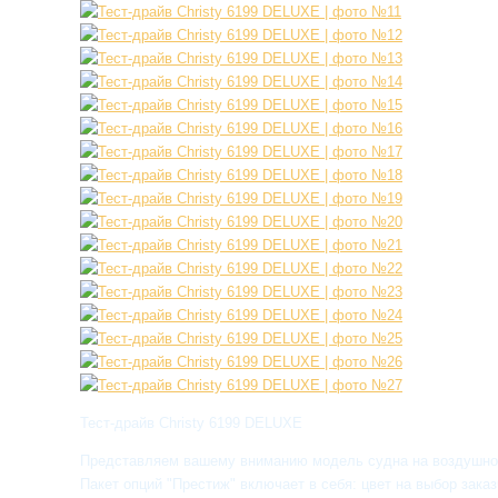
Тест-драйв Christy 6199 DELUXE
Представляем вашему вниманию модель судна на воздушной
Пакет опций "Престиж" включает в себя: цвет на выбор зака