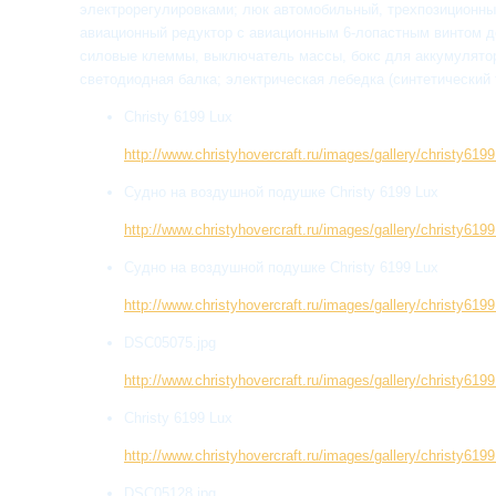
электрорегулировками; люк автомобильный, трехпозиционны
авиационный редуктор с авиационным 6-лопастным винтом д
силовые клеммы, выключатель массы, бокс для аккумуляторн
светодиодная балка; электрическая лебедка (синтетический 
Christy 6199 Lux
http://www.christyhovercraft.ru/images/gallery/christy6
Судно на воздушной подушке Christy 6199 Lux
http://www.christyhovercraft.ru/images/gallery/christy6
Судно на воздушной подушке Christy 6199 Lux
http://www.christyhovercraft.ru/images/gallery/christy6
DSC05075.jpg
http://www.christyhovercraft.ru/images/gallery/christy6
Christy 6199 Lux
http://www.christyhovercraft.ru/images/gallery/christy6
DSC05128.jpg