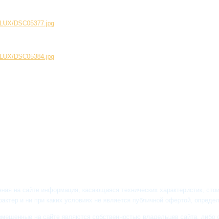
199LUX/DSC05377.jpg
199LUX/DSC05384.jpg
ная на сайте информация, касающаяся технических характеристик, сто
рактер и ни при каких условиях не является публичной офертой, опреде
змещенные на сайте являются собственностью владельцев сайта, либо с