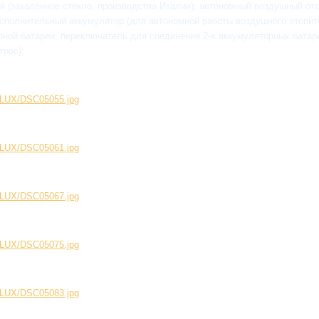
й (закаленное стекло, производства Италии); автономный воздушный о
ополнительный аккумулятор (для автономной работы воздушного отопит
ой батареи, переключатель для соединения 2-х аккумуляторных батарей 
трос);
199LUX/DSC05055.jpg
199LUX/DSC05061.jpg
199LUX/DSC05067.jpg
199LUX/DSC05075.jpg
199LUX/DSC05083.jpg