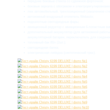
передние боковые стекла со сдвижной форточкой;
боковые зеркала с обогревом и электрорегулировками
люк автомобильный, трехпозиционный (закаленное сте
автономный воздушный отопитель Webasto;
подкапотные светодиодные фары;
авиационный редуктор с авиационным 6-лопастным ви
дополнительный аккумулятор (для автономной работы
аккумуляторной батареи, переключатель для соединен
топливный бак 80л (2шт.);
светодиодная балка;
электрическая лебедка (синтетический трос).