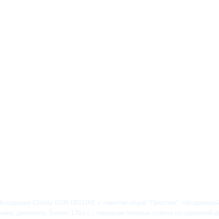
 подушке Christy 6199 DELUXE с пакетом опций "Престиж", обладающей
зчика; двигатель Subaru 176л.с.; передние боковые стекла со сдвижной 