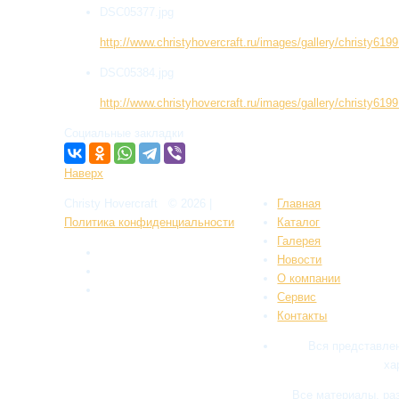
DSC05377.jpg
http://www.christyhovercraft.ru/images/gallery/christy6
DSC05384.jpg
http://www.christyhovercraft.ru/images/gallery/christy6
Социальные закладки
Наверх
Christy Hovercraft
© 2026
|
Главная
Политикa конфиденциальности
Каталог
Галерея
Новости
О компании
Сервис
Контакты
Вся представлен
ха
Все материалы, ра