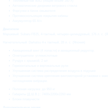
Топливный бак 80x2 (общий объем 160 л)
Автоматические дворники ветрового стекла
Форсунки и бачок омывателя
Противоскользящие покрытия кабины
Аккумулятор 65 А/ч
Двигатели
Маршевый: Subaru FB25, 4-тактный, четырех-цилиндровый, 176 л. с. (
Нагнетательный: Daihatsu 4-х тактный, 28 л. с. (Япония)
Авиационный винт (4 лопасти) и авиационный редуктор.
Огнетушители: углекислотные
Рундук с крышкой, 2 шт
Горизонтальные и вертикальные рули
Улучшенная система распределения воздуха в подушке
Улучшенная система крепления винтомоторной установки с ма
поглощением вибрации.
Полезная нагрузка: до 950 кг
Габариты (Д.Ш.В.):: 7400x2200x2260 мм
Блоки плавучести
Дополнительные опции