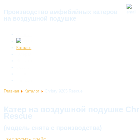
Производство амфибийных катеров
на воздушной подушке
Главная
Каталог
Галерея
Новости
Сервис
О нас
Контакты
Главная
Каталог
Christy 9205 Rescue
Катер на воздушной подушке Chri
Rescue
(модель снята с производства)
.
ЗАПРОСИТЬ ПРАЙС