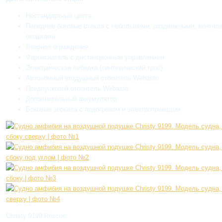
Нестандартные цвета
Передние боковые стекла с небольшими, раздвижными, вентил
окошками
Леерное ограждение
Фароискатель с дистанционным управлением
Электрическая лебедка (синтетический трос)
Автономный воздушный отопитель Webasto
Предпусковой отопитель Webasto
Дополнительный аккумулятор
Боковые зеркала с подогревом и электроприводом
Christy 9199 Rescue