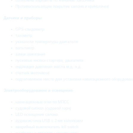
Возможны варианты по желанию заказчика
Противоскользящее покрытие салона и кринолинов
Датчики и приборы
GPS-спидометр
тахометр
указатели температуры двигателя
вольтметр
замок зажигания
пусковые кнопки стартера, двигателя
индикация давления масла м.д. н.д.
счётчик моточасов
подготовленое место для установки навигационного оборудован
Электрооборудование и освещение
навигационные огни по МПСС
судовой сигнал (судовой горн)
LED освещение салона
аудиосистема USB с 2-мя колонками
аварийный выключатель kill switch