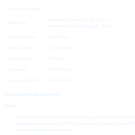
Кол-во двигателей:
2
маршевый (Subaru FB25) - 176 л.с.
Двигатели:
нагнетательный (Vanguard) - 28 л.с.
Расход топлива:
20-25 л/час
Емкость бака:
от 140 литров
Макс скорость:
70 км/час
Вес судна:
1700-1800 кг
Габариты (Д.Ш.В.):
8,3×3,1×2,3 м
Стандартное исполнение
Корпус
многослойная конструкционная система из композитных пласти
армированных волокном (FRP) и поливинилхлоридной пены (PV
встроенные блоки плавучести