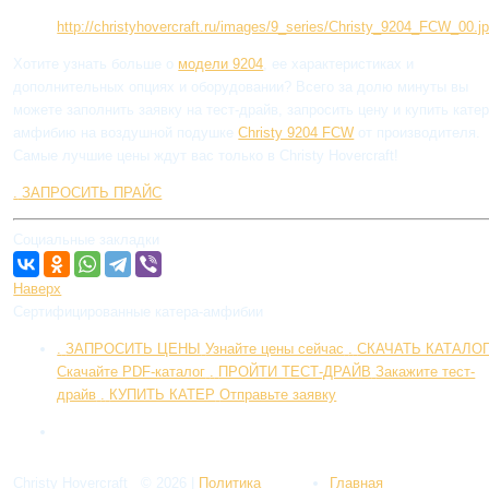
http://christyhovercraft.ru/images/9_series/Christy_9204_FCW_00.j
Хотите узнать больше о
модели 9204
, ее характеристиках и
дополнительных опциях и оборудовании? Всего за долю минуты вы
можете заполнить заявку на тест-драйв, запросить цену и купить катер
амфибию на воздушной подушке
Christy 9204 FCW
от производителя.
Самые лучшие цены ждут вас только в Christy Hovercraft!
.
ЗАПРОСИТЬ ПРАЙС
Социальные закладки
Наверх
Сертифицированные катера-амфибии
.
ЗАПРОСИТЬ ЦЕНЫ
Узнайте цены сейчас
.
СКАЧАТЬ КАТАЛO
Скачайте PDF-каталог
.
ПРОЙТИ ТЕСТ-ДРАЙВ
Закажите тест-
драйв
.
КУПИТЬ КАТЕР
Отправьте заявку
Christy Hovercraft
© 2026
|
Политикa
Главная